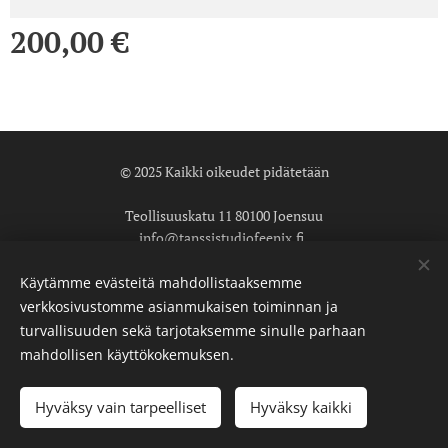
200,00
€
© 2025 Kaikki oikeudet pidätetään
Teollisuuskatu 11 80100 Joensuu
info@tanssistudiofeenix.fi
Käyttöehdot
Käytämme evästeitä mahdollistaaksemme
verkkosivustomme asianmukaisen toiminnan ja
Tietosuojakäytäntö
Evästeet
turvallisuuden sekä tarjotaksemme sinulle parhaan
mahdollisen käyttökokemuksen.
Lisää ostoskoriin
Hyväksy vain tarpeelliset
Hyväksy kaikki